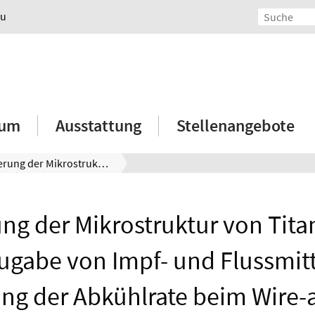
au
ium
Ausstattung
Stellenangebote
Steuerung der Mikrostruktur von Titan Grad 5 durch Zugabe von Impf- und Flussmittel unter Steuerung der Abkühlrate beim Wire-and-Arc-Additive-Manufacturing
ng der Mikrostruktur von Tita
ugabe von Impf- und Flussmitt
ng der Abkühlrate beim Wire-