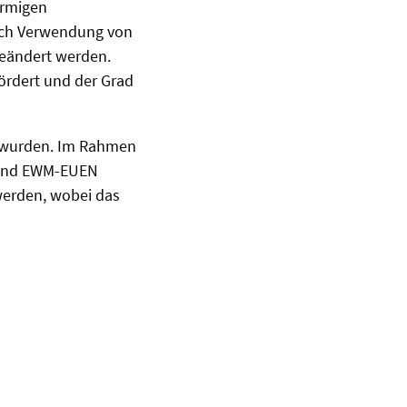
örmigen
urch Verwendung von
geändert werden.
rdert und der Grad
rt wurden. Im Rahmen
 und EWM-EUEN
werden, wobei das