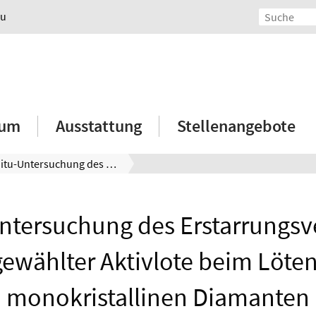
au
ium
Ausstattung
Stellenangebote
In-Situ-Untersuchung des Erstarrungsverhaltens ausgewählter Aktivlote beim Löten von monokristallinen Diamanten
Untersuchung des Erstarrungsv
ewählter Aktivlote beim Löte
monokristallinen Diamanten