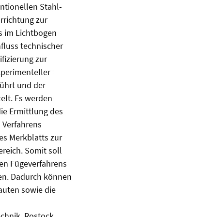
ntionellen Stahl-
rrichtung zur
es im Lichtbogen
fluss technischer
izierung zur
perimenteller
ührt und der
elt. Es werden
ie Ermittlung des
s Verfahrens
es Merkblatts zur
eich. Somit soll
ven Fügeverfahrens
den. Dadurch können
uten sowie die
echnik, Rostock