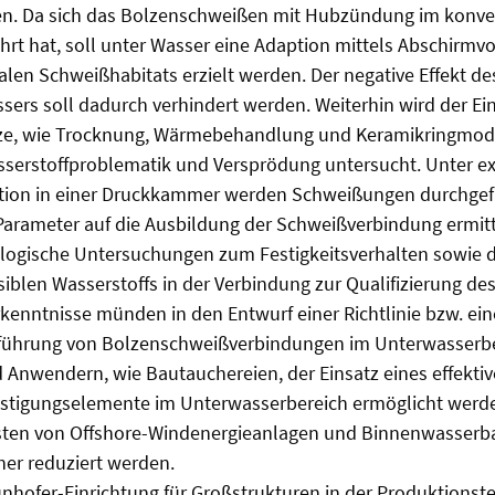
den. Da sich das Bolzenschweißen mit Hubzündung im konve
rt hat, soll unter Wasser eine Adaption mittels Abschirmvo
alen Schweißhabitats erzielt werden. Der negative Effekt d
sers soll dadurch verhindert werden. Weiterhin wird der Ein
e, wie Trocknung, Wärmebehandlung und Keramikringmodif
serstoffproblematik und Versprödung untersucht. Unter ex
tion in einer Druckkammer werden Schweißungen durchgef
 Parameter auf die Ausbildung der Schweißverbindung ermitt
ogische Untersuchungen zum Festigkeitsverhalten sowie d
siblen Wasserstoffs in der Verbindung zur Qualifizierung de
rkenntnisse münden in den Entwurf einer Richtlinie bzw. ein
ührung von Bolzenschweißverbindungen im Unterwasserber
 Anwendern, wie Bautauchereien, der Einsatz eines effekti
efestigungselemente im Unterwasserbereich ermöglicht wer
ten von Offshore-Windenergieanlagen und Binnenwasserba
her reduziert werden.
unhofer-Einrichtung für Großstrukturen in der Produktionst