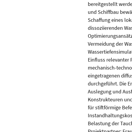
bereitgestellt wer
und Schiffbau bewäh
Schaffung eines lok
dissoziierenden Was
Optimierungsansätz
Vermeidung der Was
Wassertiefensimula
Einfluss relevanter
mechanisch-technol
eingetragenen diffu
durchgeführt. Die E
Auslegung und Ausf
Konstrukteuren und
für stiftförmige B
Instandhaltungskos
Belastung der Tauc
Projektpartner: Fra