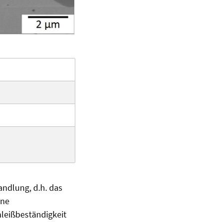
ndlung, d.h. das
ine
leißbeständigkeit