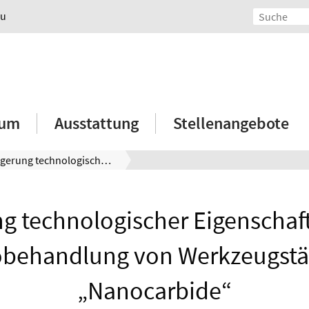
au
ium
Ausstattung
Stellenangebote
Steigerung technologischer Eigenschaften durch Kryobehandlung von Werkzeugstählen „Nanocarbide“
ng technologischer Eigenschaf
obehandlung von Werkzeugstä
„Nanocarbide“