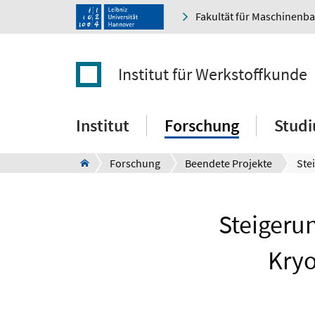
Fakultät für Maschinenb
Institut für Werkstoffkunde
Institut
Forschung
Stud
Forschung
Beendete Projekte
Steigeru
Kry