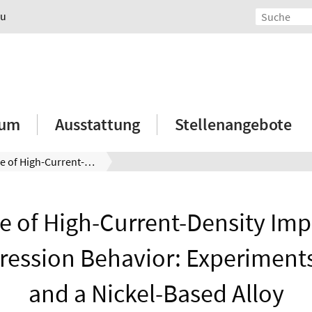
au
ium
Ausstattung
Stellenangebote
Influence of High-Current-Density Impulses on the Compression Behavior: Experiments with Iron and a Nickel-Based Alloy
ce of High-Current-Density Imp
ession Behavior: Experiments
and a Nickel-Based Alloy