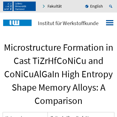
Fakultät
English
Institut für Werkstoffkunde
Microstructure Formation in
Cast TiZrHfCoNiCu and
CoNiCuAlGaIn High Entropy
Shape Memory Alloys: A
Comparison