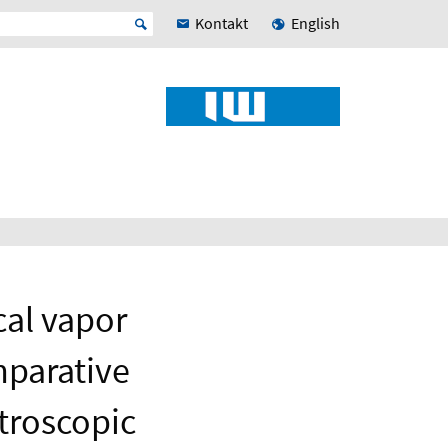
Kontakt
English
cal vapor
mparative
ctroscopic