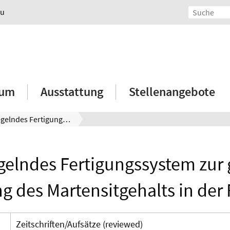
au
ium
Ausstattung
Stellenangebote
Selbstregelndes Fertigungssystem zur gezielten Einstellung des Martensitgehalts in der Randzone
gelndes Fertigungssystem zur 
ng des Martensitgehalts in de
Zeitschriften/Aufsätze (reviewed)