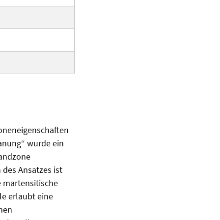
zoneneigenschaften
anung“ wurde ein
Randzone
 des Ansatzes ist
e martensitische
e erlaubt eine
chen