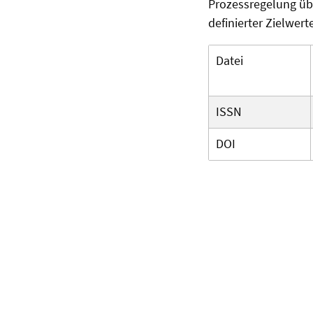
Prozessregelung übe
definierter Zielwert
Datei
ISSN
DOI