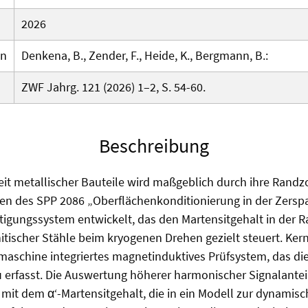
2026
en
Denkena, B., Zender, F., Heide, K., Bergmann, B.:
ZWF Jahrg. 121 (2026) 1–2, S. 54-60.
Beschreibung
eit metallischer Bauteile wird maßgeblich durch ihre Rand
n des SPP 2086 „Oberflächenkonditionierung in der Zersp
tigungssystem entwickelt, das den Martensitgehalt in der 
itischer Stähle beim kryogenen Drehen gezielt steuert. Kern
maschine integriertes magnetinduktives Prüfsystem, das di
erfasst. Die Auswertung höherer harmonischer Signalanteil
 mit dem α‘-Martensitgehalt, die in ein Modell zur dynamis