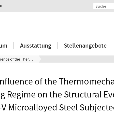
au
ium
Ausstattung
Stellenangebote
The Influence of the Thermomechanical Processing Regime on the Structural Evolution of Mo-Nb-Ti-V Microalloyed Steel Subjected to High-Pressure Torsion
Influence of the Thermomecha
g Regime on the Structural Ev
V Microalloyed Steel Subjecte