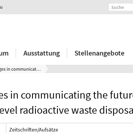
au
ium
Ausstattung
Stellenangebote
Challenges in communicating the future of high-level radioactive waste disposal
es in communicating the future
level radioactive waste disposa
Zeitschriften/Aufsätze