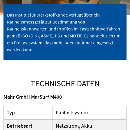
Das Institut für Werkstoffkunde verfügt über ein
Rauheitsmessgerät zur Bestimmung von
Rauheitskennwerten und Profilen im Tastschnittverfahren
gemäß ISO (DIN), ASME, JIS und MOTIF. Es handelt sich um
ein Freitastsystem, das mobil oder stationär eingesetzt
werden kann.
TECHNISCHE DATEN
Mahr GmbH MarSurf M400
Typ
Freitastsystem
Betriebsart
Netzstrom, Akku