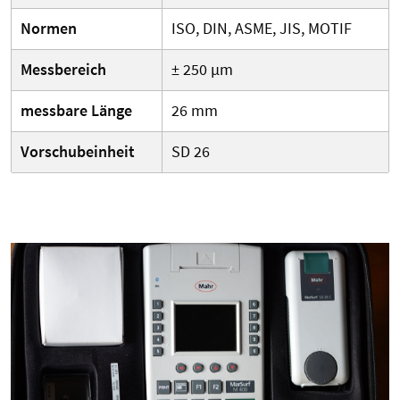
Normen
ISO, DIN, ASME, JIS, MOTIF
Messbereich
± 250 µm
messbare Länge
26 mm
Vorschubeinheit
SD 26