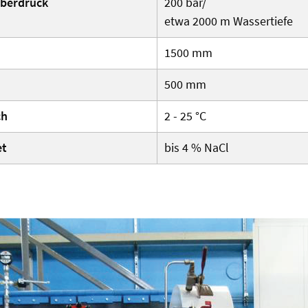
überdruck
200 bar/
etwa 2000 m Wassertiefe
1500 mm
500 mm
ch
2 - 25 °C
et
bis 4 % NaCl