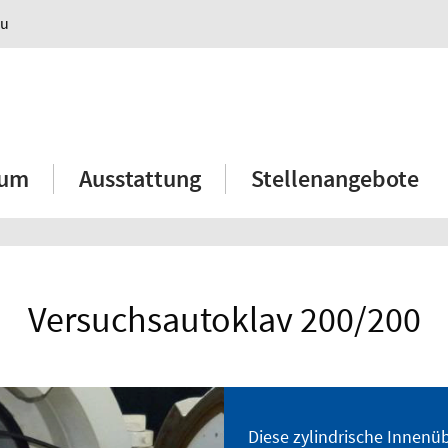
au
ium
Ausstattung
Stellenangebote
Versuchsautoklav 200/200
Diese zylindrische Innenü