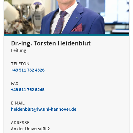
Dr.-Ing. Torsten Heidenblut
Leitung
TELEFON
+49 511 762 4326
FAX
+49 511 762 5245
E-MAIL
heidenblut
iw.uni-hannover.de
ADRESSE
An der Universität 2