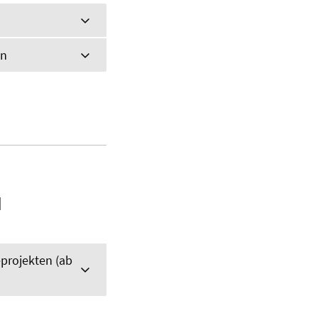
en
N
eprojekten (ab