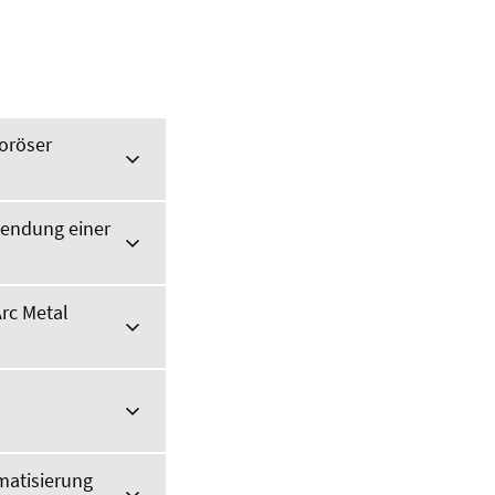
oröser
wendung einer
rc Metal
matisierung