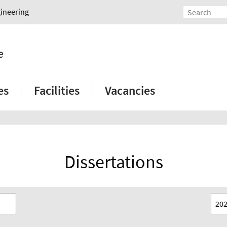
gineering
e
es
Facilities
Vacancies
Dissertations