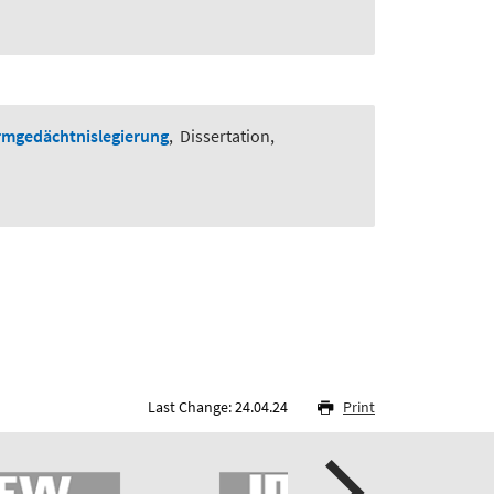
ormgedächtnislegierung
,
Dissertation,
Last Change: 24.04.24
Print