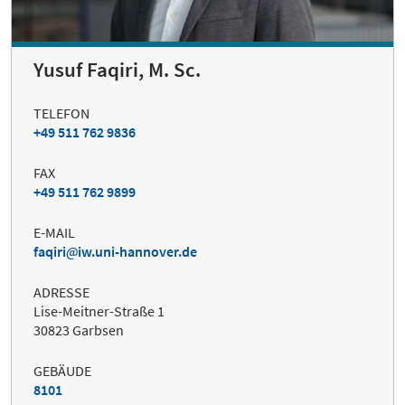
Yusuf Faqiri, M. Sc.
TELEFON
+49 511 762 9836
FAX
+49 511 762 9899
E-MAIL
faqiri
iw.uni-hannover.de
ADRESSE
Lise-Meitner-Straße 1
30823 Garbsen
GEBÄUDE
8101