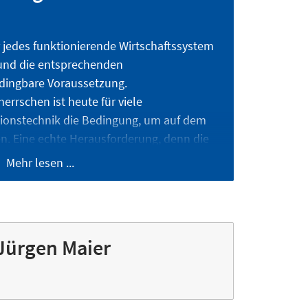
r jedes funktionierende Wirtschaftssystem
und die entsprechenden
dingbare Voraussetzung.
rrschen ist heute für viele
onstechnik die Bedingung, um auf dem
n. Eine echte Herausforderung, denn die
d die Geschwindigkeit ihrer
Mehr lesen ...
n den letzten Jahren drastisch
et die Lehre den zweiten Schwerpunkte
 Jürgen Maier