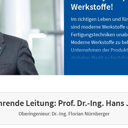
Werkstoffe!
Im richtigen Leben und fü
sind moderne Werkstoffe 
Fertigungstechniken unab
Moderne Werkstoffe zu behe
Unternehmen der Produkti
globalen Markt zu bestehe
Vielfalt der Werkstoffe un
Weiterentwicklung haben i
zugenommen.
Neben der Forschung bild
unseres Instituts.
rende Leitung: Prof. Dr.-Ing. Hans
Oberingenieur: Dr.-Ing. Florian Nürnberger