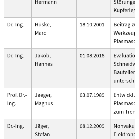
Hermann
Störungen 
Kupferlegi
Dr.-Ing.
Hüske,
18.10.2001
Beitrag z
Marc
Werkzeugv
Plasmasch
Dr.-Ing.
Jakob,
01.08.2018
Evaluation
Hannes
Schneidver
Bauteilen 
unterschi
Prof. Dr.-
Jaeger,
03.07.1989
Entwicklun
Ing.
Magnus
Plasmasch
zum Trenn
Dr.-Ing.
Jäger,
08.12.2009
Nonvakuu
Stefan
Elektronen