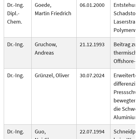
Dr.-Ing.
Goede,
06.01.2000
Entstehun
Dipl.-
Martin Friedrich
Schadstoff
Chem.
Laserstrah
Polymerwe
Dr.-Ing.
Gruchow,
21.12.1993
Beitrag zu
Andreas
thermische
Offshore-I
Dr.-Ing.
Grünzel, Oliver
30.07.2024
Erweiterte
differenzi
Pressschw
bewegtem L
die Schwe
Aluminiu
Dr.-Ing.
Guo,
22.07.1994
Schneidpro