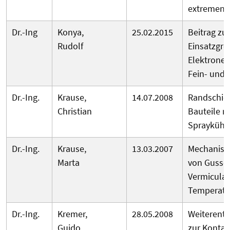
extremen
Dr.-Ing
Konya,
25.02.2015
Beitrag zu
Rudolf
Einsatzgr
Elektrone
Fein- und 
Dr.-Ing.
Krause,
14.07.2008
Randschich
Christian
Bauteile m
Spraykühl
Dr.-Ing.
Krause,
13.03.2007
Mechanisch
Marta
von Gussei
Vermicular
Temperatu
Dr.-Ing.
Kremer,
28.05.2008
Weiterentw
Guido
zur Kontak