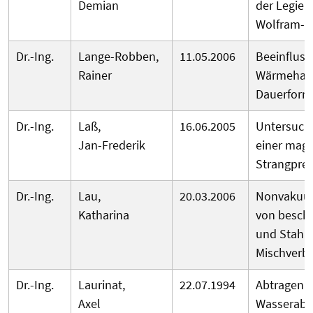
Demian
der Legier
Wolfram-I
Dr.-Ing.
Lange-Robben,
11.05.2006
Beeinfluss
Rainer
Wärmehaus
Dauerform
Dr.-Ing.
Laß,
16.06.2005
Untersuch
Jan-Frederik
einer mag
Strangpre
Dr.-Ing.
Lau,
20.03.2006
Nonvakuum
Katharina
von beschi
und Stahl
Mischverb
Dr.-Ing.
Laurinat,
22.07.1994
Abtragen m
Axel
Wasserabra