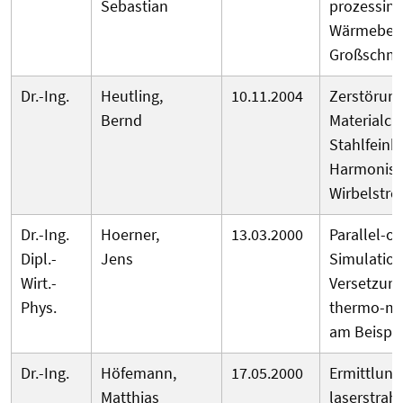
Sebastian
prozessint
Wärmebeh
Großschmi
Dr.-Ing.
Heutling,
10.11.2004
Zerstörung
Bernd
Materialch
Stahlfeinb
Harmonisc
Wirbelstr
Dr.-Ing.
Hoerner,
13.03.2000
Parallel-ob
Dipl.-
Jens
Simulatio
Wirt.-
Versetzun
Phys.
thermo-me
am Beispi
Dr.-Ing.
Höfemann,
17.05.2000
Ermittlung
Matthias
laserstrah