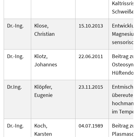
Kaltrissri
Schweißen
Dr.-Ing.
Klose,
15.10.2013
Entwicklu
Christian
Magnesium
sensorisch
Dr.-Ing.
Klotz,
22.06.2011
Beitrag zu
Johannes
Osteosynt
Hüftendop
Dr.Ing.
Klöpfer,
23.11.2015
Entmischu
Eugenie
übereutek
hochmanga
im Temper
Dr.-Ing.
Koch,
04.07.1989
Beitrag zur
Karsten
Plasmasch