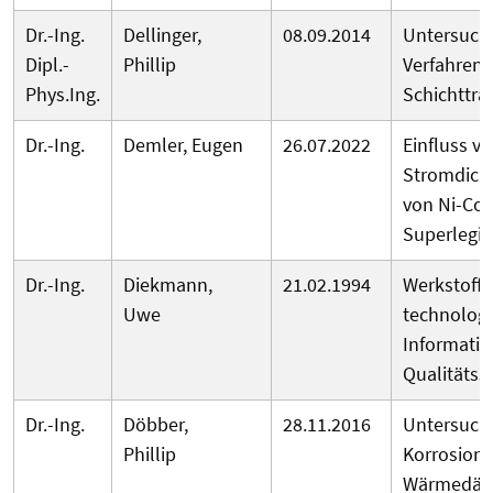
Dr.-Ing.
Dellinger,
08.09.2014
Untersuch
Dipl.-
Phillip
Verfahrens
Phys.Ing.
Schichttra
Dr.-Ing.
Demler, Eugen
26.07.2022
Einfluss v
Stromdicht
von Ni-Co-
Superlegi
Dr.-Ing.
Diekmann,
21.02.1994
Werkstoff-
Uwe
technolog
Informatio
Qualitätss
Dr.-Ing.
Döbber,
28.11.2016
Untersuch
Phillip
Korrosions
Wärmedämm