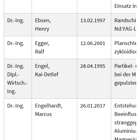
Einsatz in
Dr.-Ing.
Ebsen,
13.02.1997
Randschich
Henry
Nd:YAG-La
Dr.-Ing.
Egger,
12.06.2001
Planschlei
Ralf
zykloidis
Dr.-Ing.
Engel,
28.04.1995
Partikel- 
Dipl.-
Kai-Detlef
bei der Ma
Wirtsch.-
gepulsten
Ing.
Dr.-Ing.
Engelhardt,
26.01.2017
Entstehung
Marcus
Beeinfluss
stranggepr
Aluminium
Magnesium