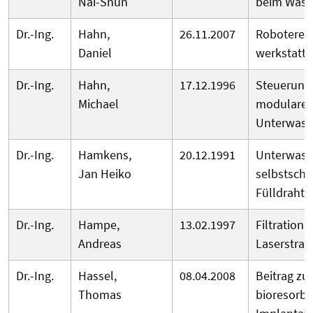
Nai-Shun
beim Wass
Dr.-Ing.
Hahn,
26.11.2007
Roboterein
Daniel
werkstatto
Dr.-Ing.
Hahn,
17.12.1996
Steuerungs
Michael
modulare 
Unterwass
Dr.-Ing.
Hamkens,
20.12.1991
Unterwass
Jan Heiko
selbstsch
Fülldrahte
Dr.-Ing.
Hampe,
13.02.1997
Filtration
Andreas
Laserstrah
Dr.-Ing.
Hassel,
08.04.2008
Beitrag zu
Thomas
bioresorbi