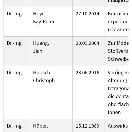
Dr.-Ing.
Hoyer,
27.10.2014
Korrosion
Kay-Peter
experiment
relevante
Dr.-Ing.
Huang,
20.09.2004
Zur Modell
Jian
Stoßverbi
Schweißve
Dr.-Ing.
Hübsch,
28.06.2016
Verringeru
Christoph
Alterung v
tetragonal
die dental
oberfläche
Ionen
Dr.-Ing.
Hüper,
15.12.1989
Auswirkung