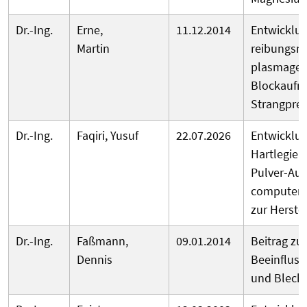
Dr.-Ing.
Erne,
11.12.2014
Entwicklu
Martin
reibungsm
plasmagesp
Blockaufne
Strangpre
Dr.-Ing.
Faqiri, Yusuf
22.07.2026
Entwicklun
Hartlegier
Pulver-Auf
computerg
zur Herste
Dr.-Ing.
Faßmann,
09.01.2014
Beitrag zu
Dennis
Beeinfluss
und Blech