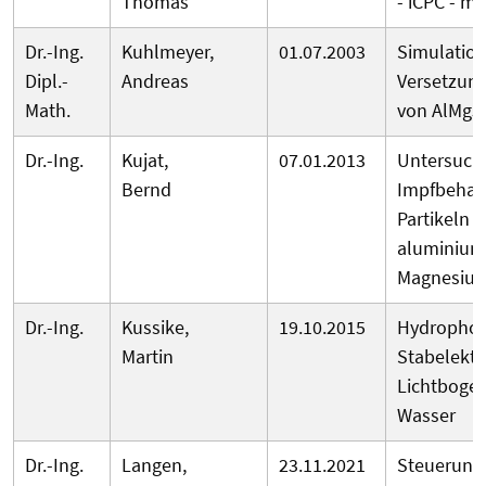
Thomas
- iCPC - mi
Dr.-Ing.
Kuhlmeyer,
01.07.2003
Simulation
Dipl.-
Andreas
Versetzung
Math.
von AlMg
Dr.-Ing.
Kujat,
07.01.2013
Untersuchu
Bernd
Impfbehan
Partikeln 
aluminium
Magnesium
Dr.-Ing.
Kussike,
19.10.2015
Hydrophob
Martin
Stabelektr
Lichtboge
Wasser
Dr.-Ing.
Langen,
23.11.2021
Steuerung 