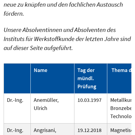
neue zu knüpfen und den fachlichen Austausch
fördern.
Unsere Absolventinnen und Absolventen des
Instituts für Werkstoffkunde der letzten Jahre sind
auf dieser Seite aufgeführt.
Name
Tag der
Thema de
mündl.
Prüfung
Dr.-Ing.
Anemüller,
10.03.1997
Metallkun
Ulrich
Bronzebeil
Technologi
Dr.-Ing.
Angrisani,
19.12.2018
Magnetisc