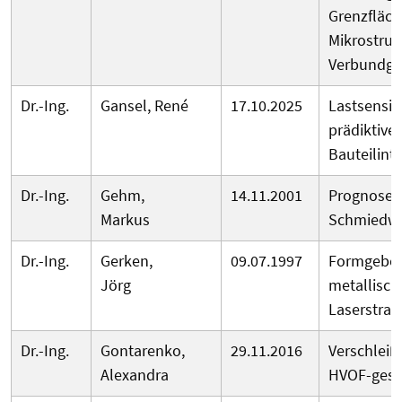
Grenzfläc
Mikrostruk
Verbundgu
Dr.-Ing.
Gansel, René
17.10.2025
Lastsensit
prädiktive
Bauteilinte
Dr.-Ing.
Gehm,
14.11.2001
Prognose d
Markus
Schmiedw
Dr.-Ing.
Gerken,
09.07.1997
Formgeben
Jörg
metallisch
Laserstrah
Dr.-Ing.
Gontarenko,
29.11.2016
Verschleiß
Alexandra
HVOF-gespr