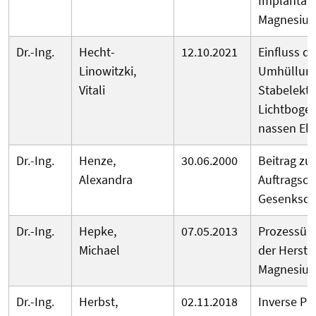
Implantatm
Magnesium
Dr.-Ing.
Hecht-
12.10.2021
Einfluss de
Linowitzki,
Umhüllun
Vitali
Stabelektr
Lichtboge
nassen El
Dr.-Ing.
Henze,
30.06.2000
Beitrag z
Alexandra
Auftragsc
Gesenksc
Dr.-Ing.
Hepke,
07.05.2013
Prozessüb
Michael
der Herste
Magnesium
Dr.-Ing.
Herbst,
02.11.2018
Inverse Pr