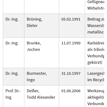
Gefügeausb
Wirbelstr
Dr.-Ing.
Brüning,
05.02.1991
Beitrag zu
Dieter
Wasserstr
metallisch
Dr.-Ing.
Brunke,
11.07.1990
Karbidreic
Jochen
als tribol
Verbundgu
gekürzt)
Dr.-Ing.
Burmester,
31.10.1997
Lasergestü
Ingo
im Recycli
Prof. Dr.-
Deißer,
01.06.2006
Werkzeugk
Ing.
Todd Alexander
aktivgelöt
Verbunde