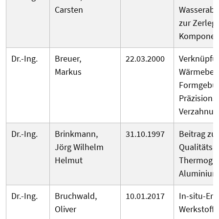
Carsten
Wasserabr
zur Zerleg
Komponen
Dr.-Ing.
Breuer,
22.03.2000
Verknüpfu
Markus
Wärmebeh
Formgebu
Präzision
Verzahnun
Dr.-Ing.
Brinkmann,
31.10.1997
Beitrag zu
Jörg Wilhelm
Qualitätsp
Helmut
Thermogra
Aluminium
Dr.-Ing.
Bruchwald,
10.01.2017
In-situ-Er
Oliver
Werkstoff