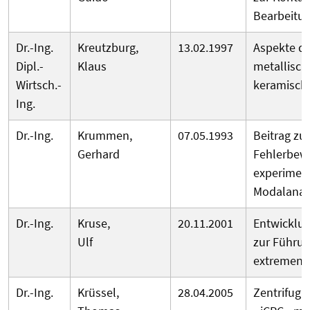
Bearbeitu
Dr.-Ing.
Kreutzburg,
13.02.1997
Aspekte de
Dipl.-
Klaus
metallisch
Wirtsch.-
keramisch
Ing.
Dr.-Ing.
Krummen,
07.05.1993
Beitrag zu
Gerhard
Fehlerbewe
experiment
Modalanal
Dr.-Ing.
Kruse,
20.11.2001
Entwicklu
Ulf
zur Führun
extremen
Dr.-Ing.
Krüssel,
28.04.2005
Zentrifuga