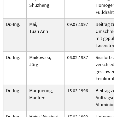
Shuzheng
Homogenit
Fülldrahte
Dr.-Ing.
Mai,
09.07.1997
Beitrag zu
Tuan Anh
Umschmelz
mit gepuls
Laserstrah
Dr.-Ing.
Maikowski,
06.02.1987
Rissfortsch
Jörg
verschied
geschweißt
Feinkornb
Dr.-Ing.
Marquering,
15.03.1996
Beitrag zu
Manfred
Auftragsc
Aluminium
Dr.-Ing.
Meier-Wiechert,
17.02.1993
Unterwass