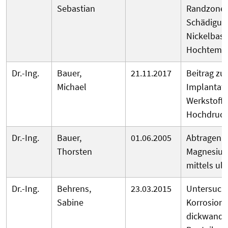
Sebastian
Randzonen
Schädigun
Nickelbasi
Hochtempe
Dr.-Ing.
Bauer,
21.11.2017
Beitrag zu
Michael
Implantate
Werkstoffe
Hochdruck
Dr.-Ing.
Bauer,
01.06.2005
Abtragen v
Thorsten
Magnesium
mittels ul
Dr.-Ing.
Behrens,
23.03.2015
Untersuch
Sabine
Korrosions
dickwandi