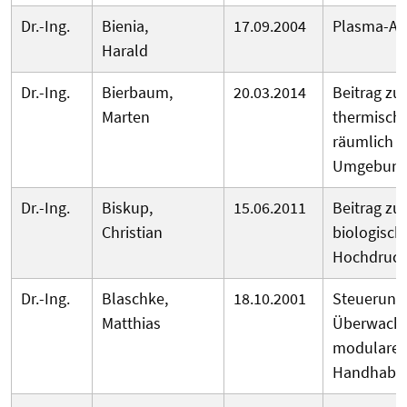
Dr.-Ing.
Bienia,
17.09.2004
Plasma-Au
Harald
Dr.-Ing.
Bierbaum,
20.03.2014
Beitrag zu
Marten
thermische
räumlich e
Umgebun
Dr.-Ing.
Biskup,
15.06.2011
Beitrag zu
Christian
biologisch
Hochdruck
Dr.-Ing.
Blaschke,
18.10.2001
Steuerung
Matthias
Überwachu
modulare, 
Handhabu