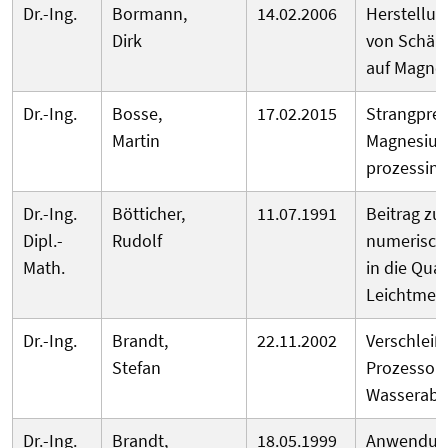
Dr.-Ing.
Bormann,
14.02.2006
Herstellun
Dirk
von Schä
auf Magne
Dr.-Ing.
Bosse,
17.02.2015
Strangpre
Martin
Magnesium
prozessint
Dr.-Ing.
Bötticher,
11.07.1991
Beitrag zur
Dipl.-
Rudolf
numerisch
Math.
in die Qua
Leichtmeta
Dr.-Ing.
Brandt,
22.11.2002
Verschleiß
Stefan
Prozessopt
Wasserabr
Dr.-Ing.
Brandt,
18.05.1999
Anwendun