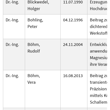
Dr.-Ing.
Blickwedel,
11.07.1990
Erzeugung
Holger
Hochdruck
Dr.-Ing.
Bohling,
04.12.1996
Beitrag zu
Peter
dichteredu
Werkstoffe
Dr.-Ing.
Böhm,
24.11.2004
Entwicklu
Rudolf
anwendung
Magnesium
ihre Verar
Dr.-Ing.
Böhm,
16.08.2013
Beitrag zu
Vera
transiente
Präzision
mittels Kö
Schallemis