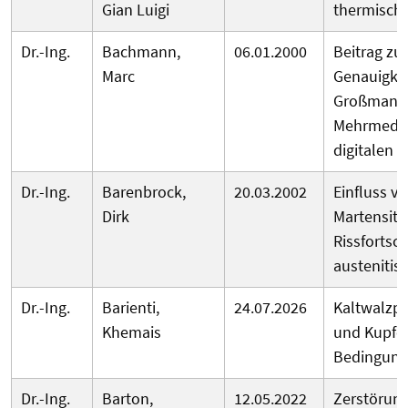
Gian Luigi
thermisch 
Dr.-Ing.
Bachmann,
06.01.2000
Beitrag zu
Marc
Genauigke
Großmanip
Mehrmedien
digitalen 
Dr.-Ing.
Barenbrock,
20.03.2002
Einfluss v
Dirk
Martensit
Rissfortsch
austenitis
Dr.-Ing.
Barienti,
24.07.2026
Kaltwalzpl
Khemais
und Kupfer
Bedingun
Dr.-Ing.
Barton,
12.05.2022
Zerstörung