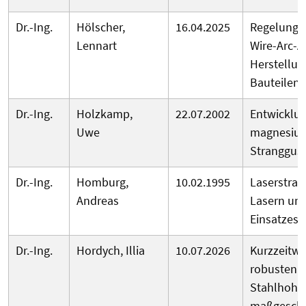
Dr.-Ing.
Hölscher,
16.04.2025
Regelung d
Lennart
Wire-Arc-A
Herstellun
Bauteilen
Dr.-Ing.
Holzkamp,
22.07.2002
Entwicklun
Uwe
magnesiu
Stranggus
Dr.-Ing.
Homburg,
10.02.1995
Laserstrah
Andreas
Lasern unt
Einsatzes v
Dr.-Ing.
Hordych, Illia
10.07.2026
Kurzzeitw
robusten H
Stahlhohlp
maßgeschn