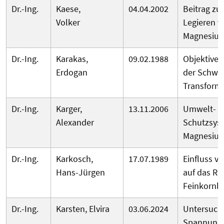
Dr.-Ing.
Kaese,
04.04.2002
Beitrag z
Volker
Legieren v
Magnesium
Dr.-Ing.
Karakas,
09.02.1988
Objektive K
Erdogan
der Schwe
Transform
Dr.-Ing.
Karger,
13.11.2006
Umwelt- u
Alexander
Schutzsys
Magnesiu
Dr.-Ing.
Karkosch,
17.07.1989
Einfluss v
Hans-Jürgen
auf das Ri
Feinkornb
Dr.-Ing.
Karsten, Elvira
03.06.2024
Untersuch
Spannungs