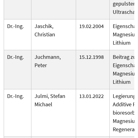
gepulstem
Ultraschal
Dr.-Ing.
Jaschik,
19.02.2004
Eigenschaf
Christian
Magnesium
Lithium
Dr.-Ing.
Juchmann,
15.12.1998
Beitrag zu
Peter
Eigenschaf
Magnesium
Lithium
Dr.-Ing.
Julmi, Stefan
13.01.2022
Legierunge
Michael
Additive F
bioresorbi
Magnesium
Regenerat