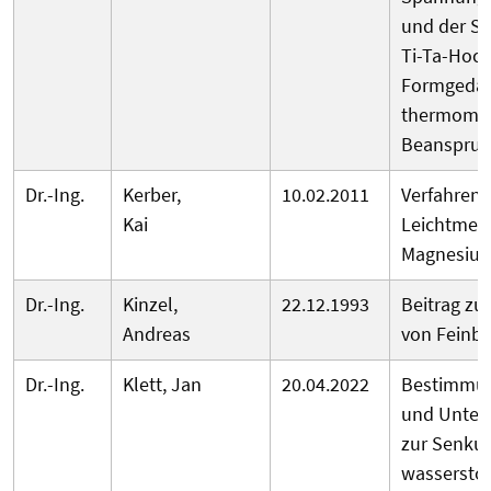
und der S
Ti-Ta-Hoc
Formgedäc
thermomec
Beanspru
Dr.-Ing.
Kerber,
10.02.2011
Verfahren
Kai
Leichtmet
Magnesium
Dr.-Ing.
Kinzel,
22.12.1993
Beitrag zu
Andreas
von Feinb
Dr.-Ing.
Klett, Jan
20.04.2022
Bestimmun
und Unter
zur Senku
wasserstof