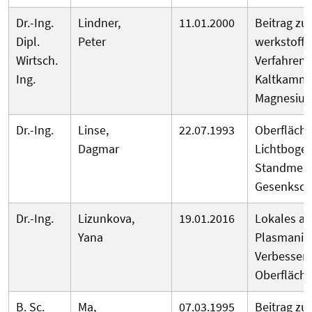
Dr.-Ing.
Lindner,
11.01.2000
Beitrag zu
Dipl.
Peter
werkstoffg
Wirtsch.
Verfahrens
Ing.
Kaltkamme
Magnesium
Dr.-Ing.
Linse,
22.07.1993
Oberfläch
Dagmar
Lichtboge
Standmen
Gesenksc
Dr.-Ing.
Lizunkova,
19.01.2016
Lokales a
Yana
Plasmanitr
Verbesser
Oberfläch
B. Sc.
Ma,
07.03.1995
Beitrag zu