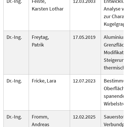
Dr.-Ing.
Feiste,
12.03.2003
Entwicklu
Karsten Lothar
Analyse vo
zur Charak
Kugelgrap
Dr.-Ing.
Freytag,
17.05.2019
Aluminium
Patrik
Grenzfläch
Modifikati
Steigerung
thermische
Dr.-Ing.
Fricke, Lara
12.07.2023
Bestimmun
Oberfläche
spanenden
Wirbelstr
Dr.-Ing.
Fromm,
12.02.2025
Sauerstoff
Andreas
Verbundgus