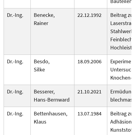
Bauteilen
Dr.-Ing.
Benecke,
22.12.1992
Beitrag z
Rainer
Laserstra
Stahlwerks
Feinblechb
Hochleist
Dr.-Ing.
Besdo,
18.09.2006
Experimen
Silke
Untersuch
Knochen- 
Dr.-Ing.
Besserer,
21.10.2021
Ermüdungs
Hans-Bernward
blechmass
Dr.-Ing.
Bettenhausen,
13.07.1984
Beitrag zu
Klaus
Adhäsions
Kunststof