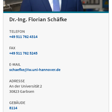
Dr.-Ing. Florian Schäfke
TELEFON
+49 511 762 4314
FAX
+49 511 762 5245
E-MAIL
schaefke
iw.uni-hannover.de
ADRESSE
An der Universität 2
30823 Garbsen
GEBÄUDE
8114