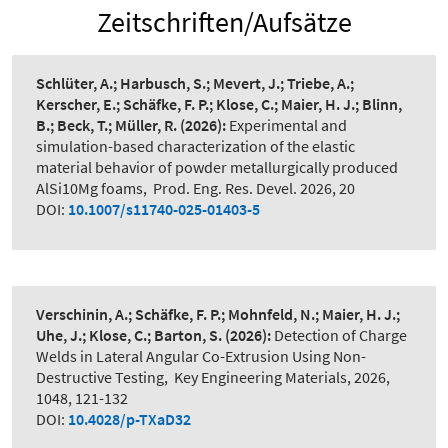
Zeitschriften/Aufsätze
Schlüter, A.; Harbusch, S.; Mevert, J.; Triebe, A.;
Kerscher, E.; Schäfke, F. P.; Klose, C.; Maier, H. J.; Blinn,
B.; Beck, T.; Müller, R.
(2026):
Experimental and
simulation-based characterization of the elastic
material behavior of powder metallurgically produced
AlSi10Mg foams
,
Prod. Eng. Res. Devel. 2026, 20
DOI:
10.1007/s11740-025-01403-5
Verschinin, A.; Schäfke, F. P.; Mohnfeld, N.; Maier, H. J.;
Uhe, J.; Klose, C.; Barton, S.
(2026):
Detection of Charge
Welds in Lateral Angular Co-Extrusion Using Non-
Destructive Testing
,
Key Engineering Materials, 2026,
1048, 121-132
DOI:
10.4028/p-TXaD32