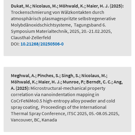
Dukat, M.; Nicolaus, M.; Möhwald, K.; Maier, H. J.
(2025):
Trockenschmierung von Wälzkontakten durch
atmosphärisch plasmagespritzte selbstregenerative
Molybdänoxidschichtsysteme
,
Tagungsband 6.
Symposium Materialtechnik, 2025, 20.-21.02.2025,
Clausthal-Zellerfeld
DOI:
10.21268/20250506-0
Meghwal, A.; Pinches, S.; Singh, S.; Nicolaus, M.;
Möhwald, K.; Maier, H. J.; Munroe, P.; Berndt, C. C.; Ang,
A.
(2025):
Microstructural-mechanical property
correlation via nanoindentation mapping in
CoCrFeNiMo0.5 high-entropy alloy powder and cold
spray coating
,
Proceedings of the International
Thermal Spray Conference, ITSC 2025, 05.-08.05.2025,
Vancouver, BC, Kanada