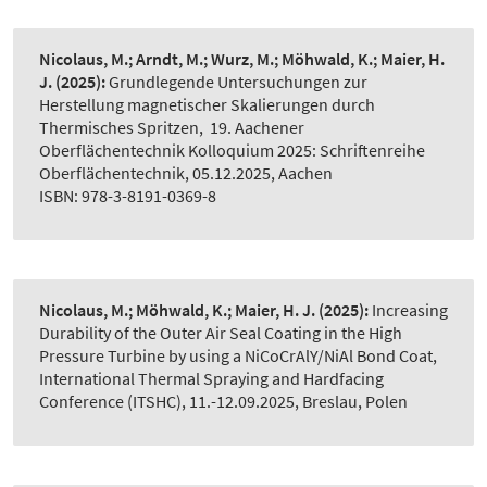
Nicolaus, M.; Arndt, M.; Wurz, M.; Möhwald, K.; Maier, H.
J.
(2025):
Grundlegende Untersuchungen zur
Herstellung magnetischer Skalierungen durch
Thermisches Spritzen
,
19. Aachener
Oberflächentechnik Kolloquium 2025: Schriftenreihe
Oberflächentechnik, 05.12.2025, Aachen
ISBN: 978-3-8191-0369-8
Nicolaus, M.; Möhwald, K.; Maier, H. J.
(2025):
Increasing
Durability of the Outer Air Seal Coating in the High
Pressure Turbine by using a NiCoCrAlY/NiAl Bond Coat
,
International Thermal Spraying and Hardfacing
Conference (ITSHC), 11.-12.09.2025, Breslau, Polen